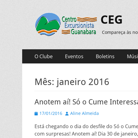
CEG
Compareça às noss
Menu
Pular
O Clube
Eventos
Boletins
Músi
para
principal
o
conteúdo
Mês:
janeiro 2016
Anotem aí! Só o Cume Interess
Posted
Autor
17/01/2016
Aline Almeida
on
Está chegando o dia do desfile do Só o Cume
com surpresas! Anotem aí! Dia 30 de janeiro, 