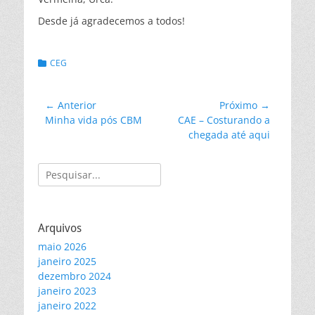
Desde já agradecemos a todos!
Categorias:
CEG
Navegação
← Anterior
Próximo →
Post
Próximo
Minha vida pós CBM
CAE – Costurando a
de
anterior:
post:
chegada até aqui
Post
Pesquisar
por:
Arquivos
maio 2026
janeiro 2025
dezembro 2024
janeiro 2023
janeiro 2022