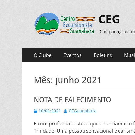
CEG
Compareça às noss
Menu
Pular
O Clube
Eventos
Boletins
Músi
para
principal
o
conteúdo
Mês:
junho 2021
NOTA DE FALECIMENTO
Posted
Autor
10/06/2021
CEGuanabara
on
É com profunda tristeza que anunciamos o f
Trindade. Uma pessoa sensacional e carismá