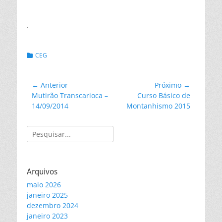
.
Categorias:
CEG
Navegação
← Anterior
Próximo →
Post
Próximo
Mutirão Transcarioca –
Curso Básico de
de
anterior:
post:
14/09/2014
Montanhismo 2015
Post
Pesquisar
por:
Arquivos
maio 2026
janeiro 2025
dezembro 2024
janeiro 2023