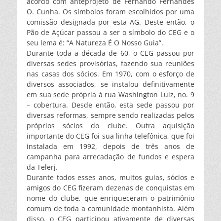
acordo com anteprojeto de Fernando Fernandes
O. Cunha. Os símbolos foram escolhidos por uma
comissão designada por esta AG. Deste então, o
Pão de Açúcar passou a ser o símbolo do CEG e o
seu lema é: “A Natureza É O Nosso Guia”.
Durante toda a década de 60, o CEG passou por
diversas sedes provisórias, fazendo sua reuniões
nas casas dos sócios. Em 1970, com o esforço de
diversos associados, se instalou definitivamente
em sua sede própria à rua Washington Luiz, no. 9
– cobertura. Desde então, esta sede passou por
diversas reformas, sempre sendo realizadas pelos
próprios sócios do clube. Outra aquisição
importante do CEG foi sua linha telefônica, que foi
instalada em 1992, depois de três anos de
campanha para arrecadação de fundos e espera
da Telerj.
Durante todos esses anos, muitos guias, sócios e
amigos do CEG fizeram dezenas de conquistas em
nome do clube, que enriqueceram o patrimônio
comum de toda a comunidade montanhista. Além
disso, o CEG participou ativamente de diversas