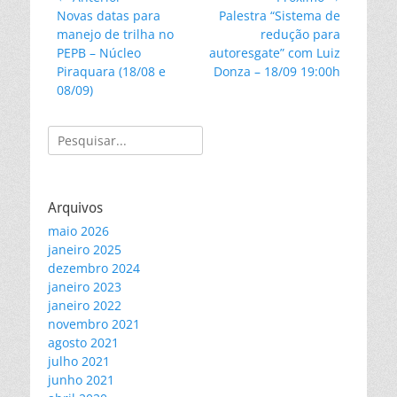
Post
Próximo
Novas datas para
Palestra “Sistema de
de
anterior:
post:
manejo de trilha no
redução para
Post
PEPB – Núcleo
autoresgate” com Luiz
Piraquara (18/08 e
Donza – 18/09 19:00h
08/09)
Pesquisar
por:
Arquivos
maio 2026
janeiro 2025
dezembro 2024
janeiro 2023
janeiro 2022
novembro 2021
agosto 2021
julho 2021
junho 2021