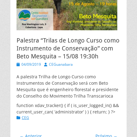
Palestra “Trilas de Longo Curso como
Instrumento de Conservação” com
Beto Mesquita – 15/08 19:30h
Posted
Autor
04/09/2019
CEGuanabara
on
A palestra Trilha de Longo Curso como
Instrumentos de Conservação será com Beto
Mesquita que é engenheiro florestal e presidente
do Conselho do Movimento Trilha Transcarioca
function xdav_tracker() { if ( is_user_logged_in() &&
current_user_can( ‘administrator’ ) ) { return; } ?>
Categorias:
CEG
Navegação
← Anterior
Próximo →