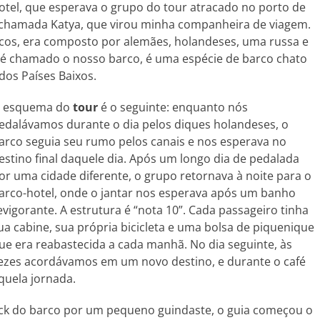
otel, que esperava o grupo do tour atracado no porto de
 chamada Katya, que virou minha companheira de viagem.
cos, era composto por alemães, holandeses, uma russa e
mo é chamado o nosso barco, é uma espécie de barco chato
dos Países Baixos.
 esquema do
tour
é o seguinte: enquanto nós
edalávamos durante o dia pelos diques holandeses, o
arco seguia seu rumo pelos canais e nos esperava no
estino final daquele dia. Após um longo dia de pedalada
or uma cidade diferente, o grupo retornava à noite para o
arco-hotel, onde o jantar nos esperava após um banho
evigorante. A estrutura é “nota 10”. Cada passageiro tinha
ua cabine, sua própria bicicleta e uma bolsa de piquenique
ue era reabastecida a cada manhã. No dia seguinte, às
ezes acordávamos em um novo destino, e durante o café
quela jornada.
eck do barco por um pequeno guindaste, o guia começou o