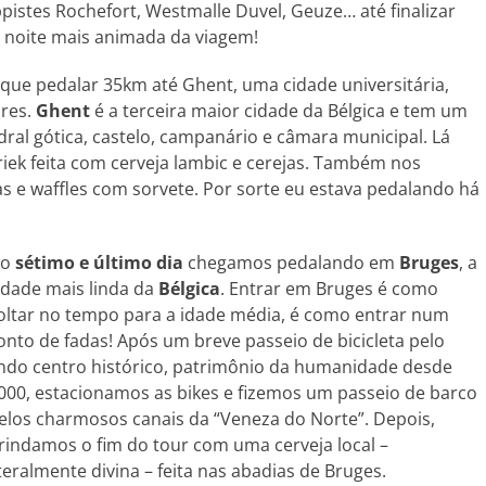
pistes Rochefort, Westmalle Duvel, Geuze… até finalizar
a noite mais animada da viagem!
que pedalar 35km até Ghent, uma cidade universitária,
dres.
Ghent
é a terceira maior cidade da Bélgica e tem um
ral gótica, castelo, campanário e câmara municipal. Lá
ek feita com cerveja lambic e cerejas. Também nos
s e waffles com sorvete. Por sorte eu estava pedalando há
No
sétimo e último dia
chegamos pedalando em
Bruges
, a
idade mais linda da
Bélgica
. Entrar em Bruges é como
oltar no tempo para a idade média, é como entrar num
onto de fadas! Após um breve passeio de bicicleta pelo
indo centro histórico, patrimônio da humanidade desde
000, estacionamos as bikes e fizemos um passeio de barco
elos charmosos canais da “Veneza do Norte”. Depois,
rindamos o fim do tour com uma cerveja local –
iteralmente divina – feita nas abadias de Bruges.