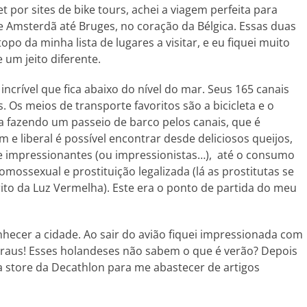
por sites de bike tours, achei a viagem perfeita para
 Amsterdã até Bruges, no coração da Bélgica. Essas duas
o da minha lista de lugares a visitar, e eu fiquei muito
 um jeito diferente.
ncrível que fica abaixo do nível do mar. Seus 165 canais
 Os meios de transporte favoritos são a bicicleta e o
ra fazendo um passeio de barco pelos canais, que é
e liberal é possível encontrar desde deliciosos queijos,
e impressionantes (ou impressionistas…), até o consumo
ossexual e prostituição legalizada (lá as prostitutas se
ito da Luz Vermelha). Este era o ponto de partida do meu
ecer a cidade. Ao sair do avião fiquei impressionada com
 graus! Esses holandeses não sabem o que é verão? Depois
a store da Decathlon para me abastecer de artigos