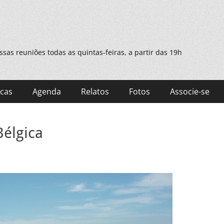
as reuniões todas as quintas-feiras, a partir das 19h
cas
Agenda
Relatos
Fotos
Associe-se
Bélgica