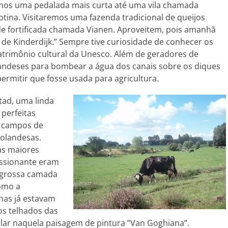
emos uma pedalada mais curta até uma vila chamada
tina. Visitaremos uma fazenda tradicional de queijos
e fortificada chamada Vianen. Aproveitem, pois amanhã
e Kinderdijk.” Sempre tive curiosidade de conhecer os
trimônio cultural da Unesco. Além de geradores de
andeses para bombear a água dos canais sobre os diques
permitir que fosse usada para agricultura.
ad, uma linda
 perfeitas
os campos de
holandesas.
 as maiores
essionante eram
 grossa camada
Como a
has já estavam
s telhados das
alar naquela paisagem de pintura “Van Goghiana”.