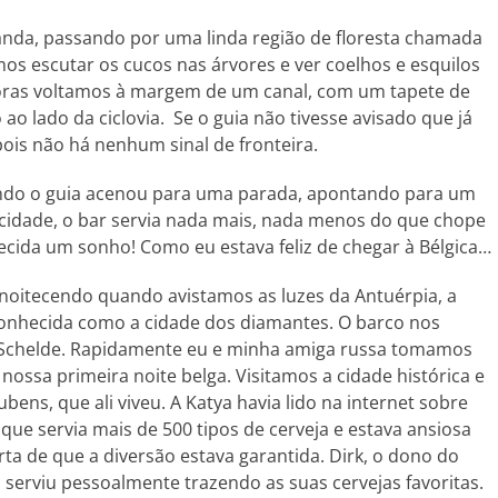
nda, passando por uma linda região de floresta chamada
s escutar os cucos nas árvores e ver coelhos e esquilos
oras voltamos à margem de um canal, com um tapete de
o lado da ciclovia. Se o guia não tivesse avisado que já
ois não há nenhum sinal de fronteira.
ando o guia acenou para uma parada, apontando para um
elicidade, o bar servia nada mais, nada menos do que chope
ecida um sonho! Como eu estava feliz de chegar à Bélgica…
anoitecendo quando avistamos as luzes da Antuérpia, a
onhecida como a cidade dos diamantes. O barco nos
 Schelde. Rapidamente eu e minha amiga russa tomamos
nossa primeira noite belga. Visitamos a cidade histórica e
bens, que ali viveu. A Katya havia lido na internet sobre
ue servia mais de 500 tipos de cerveja e estava ansiosa
certa de que a diversão estava garantida. Dirk, o dono do
 serviu pessoalmente trazendo as suas cervejas favoritas.