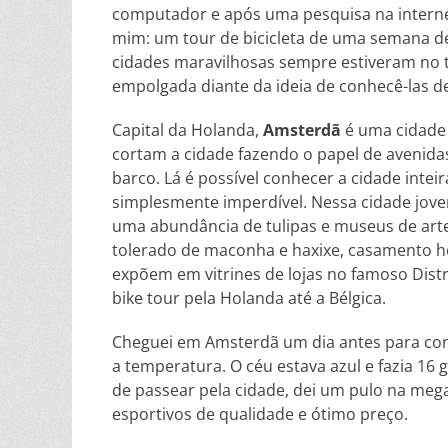
computador e após uma pesquisa na internet 
mim: um tour de bicicleta de uma semana de
cidades maravilhosas sempre estiveram no top
empolgada diante da ideia de conhecê-las de
Capital da Holanda,
Amsterdã
é uma cidade i
cortam a cidade fazendo o papel de avenidas.
barco. Lá é possível conhecer a cidade intei
simplesmente imperdível. Nessa cidade jovem 
uma abundância de tulipas e museus de art
tolerado de maconha e haxixe, casamento hom
expõem em vitrines de lojas no famoso Distr
bike tour pela Holanda até a Bélgica.
Cheguei em Amsterdã um dia antes para conh
a temperatura. O céu estava azul e fazia 16
de passear pela cidade, dei um pulo na meg
esportivos de qualidade e ótimo preço.