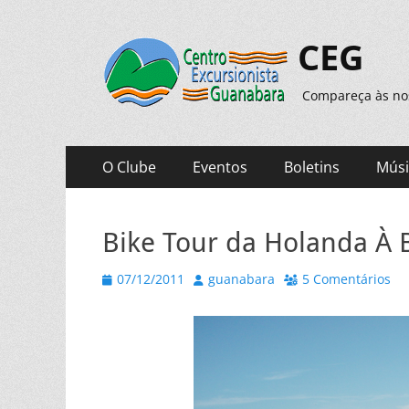
CEG
Compareça às noss
Menu
Pular
O Clube
Eventos
Boletins
Músi
para
principal
o
conteúdo
Bike Tour da Holanda À 
Posted
Autor
07/12/2011
guanabara
5 Comentários
on