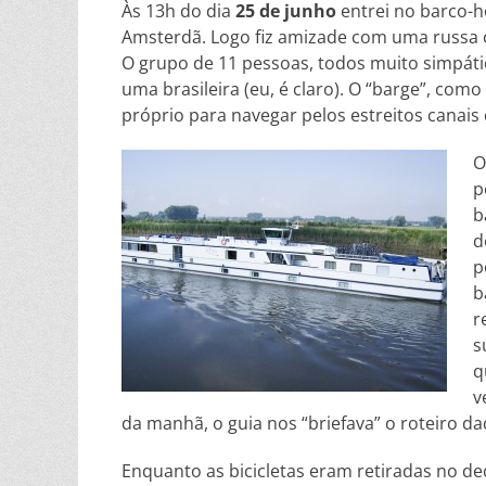
Às 13h do dia
25 de junho
entrei no barco-h
Amsterdã. Logo fiz amizade com uma russa
O grupo de 11 pessoas, todos muito simpáti
uma brasileira (eu, é claro). O “barge”, co
próprio para navegar pelos estreitos canais 
O
p
b
d
p
b
r
s
q
v
da manhã, o guia nos “briefava” o roteiro da
Enquanto as bicicletas eram retiradas no d