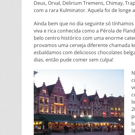
Deus, Orval, Delirium Tremens, Chimay, Trap
com a rara Kulminator. Aquela foi de longe 
Ainda bem que no dia seguinte só tínhamos 
viva e rica conhecida como a Pérola de Flan
belo centro histórico com uma enorme cated
provamos uma cerveja diferente chamada kri
esbaldamos com deliciosos chocolates belga
dias, então pude comer sem culpa!
c
v
c
l
2
p
b
l