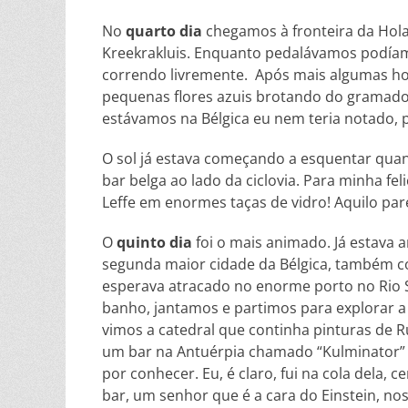
No
quarto dia
chegamos à fronteira da Hola
Kreekrakluis. Enquanto pedalávamos podíamo
correndo livremente. Após mais algumas h
pequenas flores azuis brotando do gramado a
estávamos na Bélgica eu nem teria notado, p
O sol já estava começando a esquentar qu
bar belga ao lado da ciclovia. Para minha f
Leffe em enormes taças de vidro! Aquilo par
O
quinto dia
foi o mais animado. Já estava 
segunda maior cidade da Bélgica, também c
esperava atracado no enorme porto no Rio
banho, jantamos e partimos para explorar a 
vimos a catedral que continha pinturas de Ru
um bar na Antuérpia chamado “Kulminator” q
por conhecer. Eu, é claro, fui na cola dela, 
bar, um senhor que é a cara do Einstein, nos