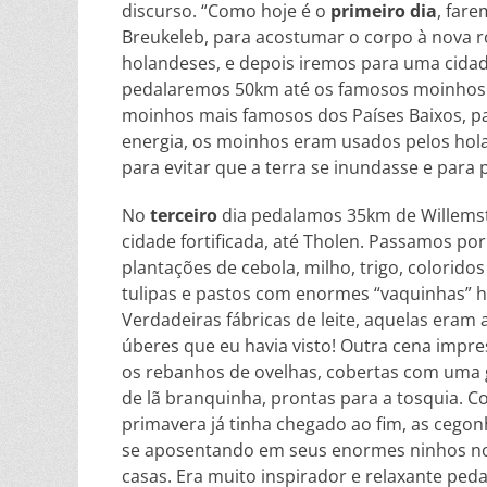
discurso. “Como hoje é o
primeiro dia
, far
Breukeleb, para acostumar o corpo à nova ro
holandeses, e depois iremos para uma cidad
pedalaremos 50km até os famosos moinhos d
moinhos mais famosos dos Países Baixos, pa
energia, os moinhos eram usados pelos hol
para evitar que a terra se inundasse e para 
No
terceiro
dia pedalamos 35km de Willemst
cidade fortificada, até Tholen. Passamos por
plantações de cebola, milho, trigo, colorid
tulipas e pastos com enormes “vaquinhas” 
Verdadeiras fábricas de leite, aquelas eram
úberes que eu havia visto! Outra cena impr
os rebanhos de ovelhas, cobertas com uma
de lã branquinha, prontas para a tosquia. 
primavera já tinha chegado ao fim, as cegon
se aposentando em seus enormes ninhos no
casas. Era muito inspirador e relaxante ped