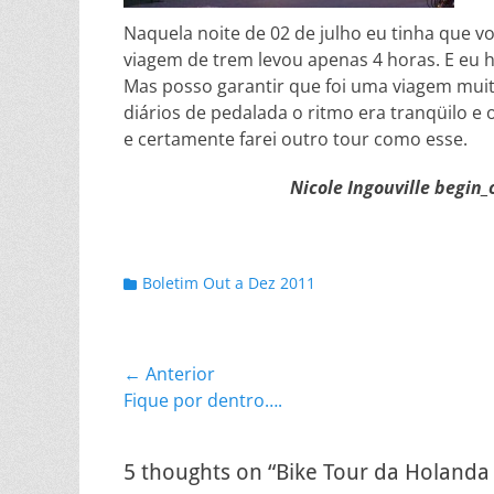
Naquela noite de 02 de julho eu tinha que vo
viagem de trem levou apenas 4 horas. E eu 
Mas posso garantir que foi uma viagem muito
diários de pedalada o ritmo era tranqüilo e
e certamente farei outro tour como esse.
Nicole Ingouville
begin_o
Categorias:
Boletim Out a Dez 2011
Navegação
← Anterior
Post
Fique por dentro….
de
anterior:
Post
5 thoughts on “Bike Tour da Holanda 