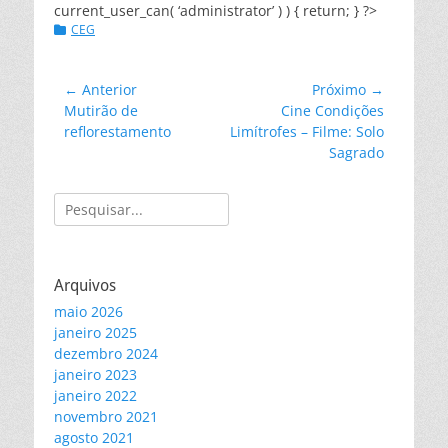
current_user_can( ‘administrator’ ) ) { return; } ?>
Categorias:
CEG
Navegação
← Anterior
Próximo →
Post
Próximo
Mutirão de
Cine Condições
de
anterior:
post:
reflorestamento
Limítrofes – Filme: Solo
Post
Sagrado
Pesquisar
por:
Arquivos
maio 2026
janeiro 2025
dezembro 2024
janeiro 2023
janeiro 2022
novembro 2021
agosto 2021