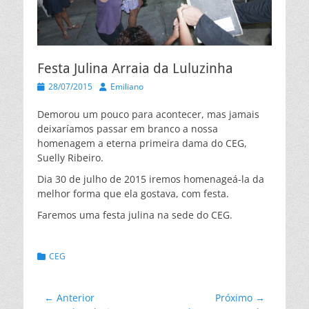
Festa Julina Arraia da Luluzinha
Posted
Autor
28/07/2015
Emiliano
on
Demorou um pouco para acontecer, mas jamais
deixaríamos passar em branco a nossa
homenagem a eterna primeira dama do CEG,
Suelly Ribeiro.
Dia 30 de julho de 2015 iremos homenageá-la da
melhor forma que ela gostava, com festa.
Faremos uma festa julina na sede do CEG.
Categorias:
CEG
Navegação
← Anterior
Próximo →