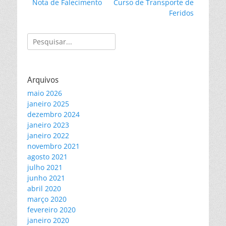
Post
Próximo
Nota de Falecimento
Curso de Transporte de
de
anterior:
post:
Feridos
Post
Pesquisar
por:
Arquivos
maio 2026
janeiro 2025
dezembro 2024
janeiro 2023
janeiro 2022
novembro 2021
agosto 2021
julho 2021
junho 2021
abril 2020
março 2020
fevereiro 2020
janeiro 2020