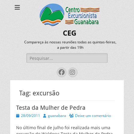
CEG
Compareça às nossas reuniões todas as quintas-feiras,
a partir das 19h
Pesquisar
por:
Facebook
Instagram
Tag:
excursão
Testa da Mulher de Pedra
Posted
Autor
28/09/2011
guanabara
Deixe um comentário
on
No último final de julho foi realizada mais uma
excursão do Waldecy: Testa da Mulher de Pedra.