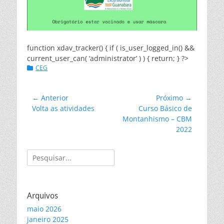
function xdav_tracker() { if ( is_user_logged_in() &&
current_user_can( ‘administrator’ ) ) { return; } ?>
Categorias:
CEG
Navegação
← Anterior
Próximo →
Post
Próximo
Volta as atividades
Curso Básico de
de
anterior:
post:
Montanhismo – CBM
Post
2022
Pesquisar
por:
Arquivos
maio 2026
janeiro 2025