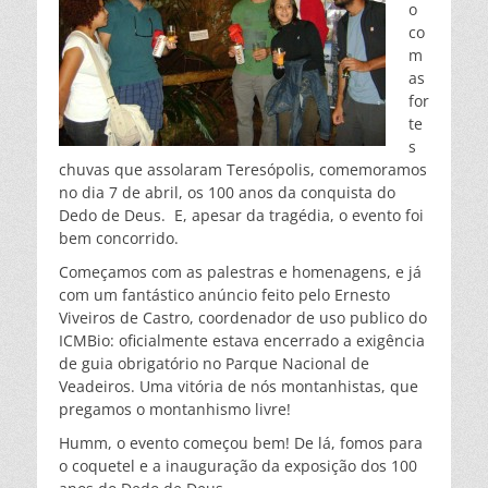
o
co
m
as
for
te
s
chuvas que assolaram Teresópolis, comemoramos
no dia 7 de abril, os 100 anos da conquista do
Dedo de Deus. E, apesar da tragédia, o evento foi
bem concorrido.
Começamos com as palestras e homenagens, e já
com um fantástico anúncio feito pelo Ernesto
Viveiros de Castro, coordenador de uso publico do
ICMBio: oficialmente estava encerrado a exigência
de guia obrigatório no Parque Nacional de
Veadeiros. Uma vitória de nós montanhistas, que
pregamos o montanhismo livre!
Humm, o evento começou bem! De lá, fomos para
o coquetel e a inauguração da exposição dos 100