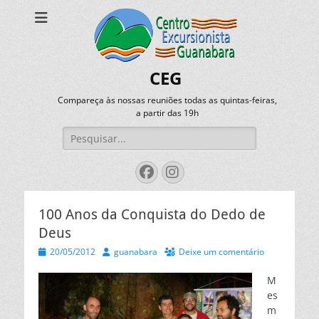
CEG
Compareça às nossas reuniões todas as quintas-feiras,
a partir das 19h
Pesquisar
por:
Facebook
Instagram
100 Anos da Conquista do Dedo de
Deus
Posted
Autor
20/05/2012
guanabara
Deixe um comentário
on
M
es
m