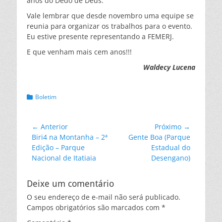
anos do Dedo de Deus.
Vale lembrar que desde novembro uma equipe se
reunia para organizar os trabalhos para o evento.
Eu estive presente representando a FEMERJ.
E que venham mais cem anos!!!
Waldecy Lucena
Categorias:
Boletim
Navegação
← Anterior
Próximo →
Post
Próximo
Biri4 na Montanha – 2ª
Gente Boa (Parque
de
anterior:
post:
Edição – Parque
Estadual do
Post
Nacional de Itatiaia
Desengano)
Deixe um comentário
O seu endereço de e-mail não será publicado.
Campos obrigatórios são marcados com
*